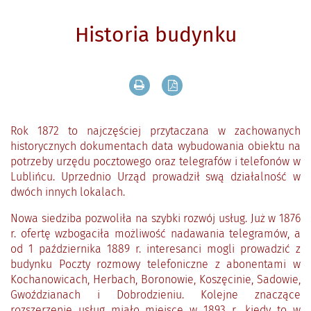
Historia budynku
Drukuj zawartość bieżącej strony
Zapisz tekst bieżącej stron
Rok 1872 to najczęściej przytaczana w zachowanych
historycznych dokumentach data wybudowania obiektu na
potrzeby urzędu pocztowego oraz telegrafów i telefonów w
Lublińcu. Uprzednio Urząd prowadził swą działalność w
dwóch innych lokalach.
Nowa siedziba pozwoliła na szybki rozwój usług. Już w 1876
r. ofertę wzbogaciła możliwość nadawania telegramów, a
od 1 października 1889 r. interesanci mogli prowadzić z
budynku Poczty rozmowy telefoniczne z abonentami w
Kochanowicach, Herbach, Boronowie, Koszęcinie, Sadowie,
Gwoździanach i Dobrodzieniu. Kolejne znaczące
rozszerzenie usług miało miejsce w 1893 r., kiedy to w