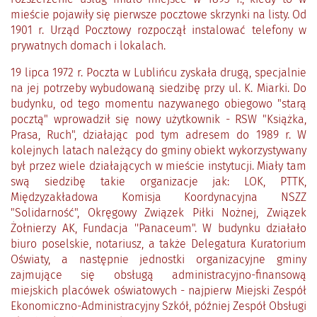
mieście pojawiły się pierwsze pocztowe skrzynki na listy. Od
1901 r. Urząd Pocztowy rozpoczął instalować telefony w
prywatnych domach i lokalach.
19 lipca 1972 r. Poczta w Lublińcu zyskała drugą, specjalnie
na jej potrzeby wybudowaną siedzibę przy ul. K. Miarki. Do
budynku, od tego momentu nazywanego obiegowo "starą
pocztą" wprowadził się nowy użytkownik - RSW "Książka,
Prasa, Ruch", działając pod tym adresem do 1989 r. W
kolejnych latach należący do gminy obiekt wykorzystywany
był przez wiele działających w mieście instytucji. Miały tam
swą siedzibę takie organizacje jak: LOK, PTTK,
Międzyzakładowa Komisja Koordynacyjna NSZZ
"Solidarność", Okręgowy Związek Piłki Nożnej, Związek
Żołnierzy AK, Fundacja ''Panaceum". W budynku działało
biuro poselskie, notariusz, a także Delegatura Kuratorium
Oświaty, a następnie jednostki organizacyjne gminy
zajmujące się obsługą administracyjno-finansową
miejskich placówek oświatowych - najpierw Miejski Zespół
Ekonomiczno-Administracyjny Szkół, później Zespół Obsługi