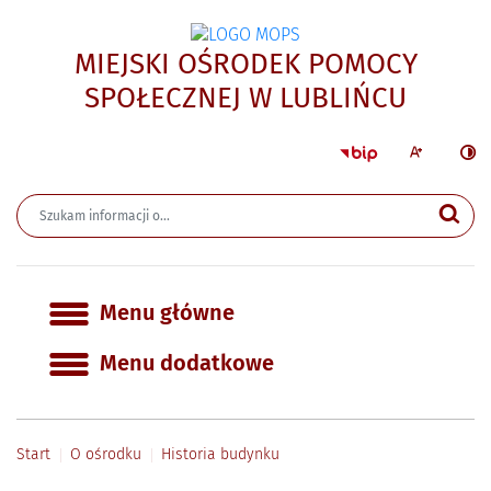
MIEJSKI OŚRODEK POMOCY
- Hist
SPOŁECZNEJ W LUBLIŃCU
Strona główna 
Większa czcion
Ciemn
Wyszukiwarka
Wyszukiwana fraza
Szu
Menu główne
Menu główne
Menu dodatkowe
Start
O ośrodku
Historia budynku