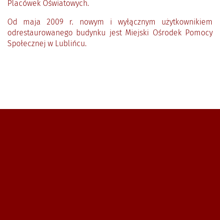
Placówek Oświatowych.
Od maja 2009 r. nowym i wyłącznym użytkownikiem
odrestaurowanego budynku jest Miejski Ośrodek Pomocy
Społecznej w Lublińcu.
Zobacz, gdzie się znajdujemy i