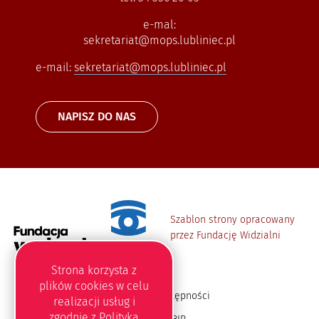
e-mal:
sekretariat@mops.lubliniec.pl
e-mail:
sekretariat@mops.lubliniec.pl
NAPISZ DO NAS
Szablon strony opracowany
przez Fundację Widzialni
Strona korzysta z
plików
cookies
w celu
Deklaracja dostępności
realizacji usług i
zgodnie z
Polityką