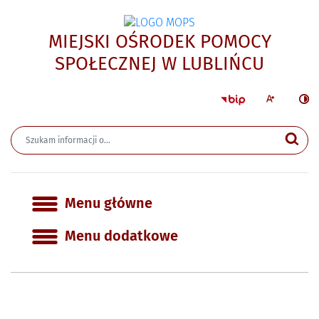
MIEJSKI OŚRODEK POMOCY
- Galer
SPOŁECZNEJ W LUBLIŃCU
Strona główna 
Większa czcion
Ciemn
Wyszukiwarka
Wyszukiwana fraza
Szu
Menu główne
Menu główne
Menu dodatkowe
Informacje