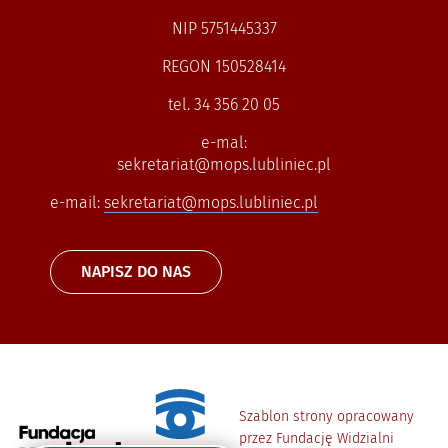
NIP 5751445337
REGON 150528414
tel. 34 356 20 05
e-mal:
sekretariat@mops.lubliniec.pl
e-mail:
sekretariat@mops.lubliniec.pl
NAPISZ DO NAS
Szablon strony opracowany
przez Fundację Widzialni