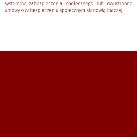
systemów zabezpieczenia społecznego lub dwustronne
umowy o zabezpieczeniu społecznym stanowią inaczej.
Zobacz, gdzie się znajdujemy i