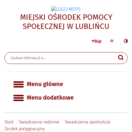
MIEJSKI OŚRODEK POMOCY
- Zasi
SPOŁECZNEJ W LUBLIŃCU
Strona główna 
Większa czcion
Ciemn
Wyszukiwarka
Wyszukiwana fraza
Szu
Menu główne
Menu główne
Menu dodatkowe
Start
Świadczenia rodzinne
Świadczenia opiekuńcze
Zasiłek pielęgnacyjny