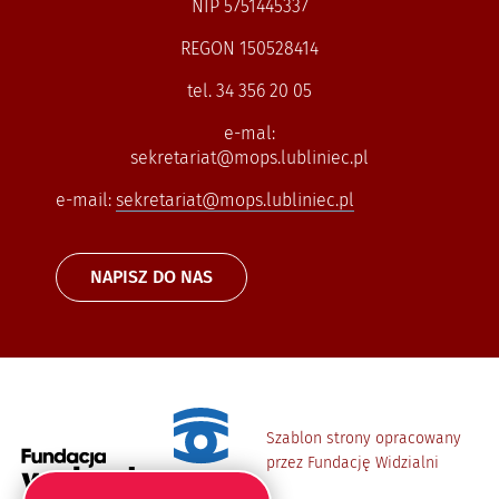
NIP 5751445337
REGON 150528414
tel. 34 356 20 05
e-mal:
sekretariat@mops.lubliniec.pl
e-mail:
sekretariat@mops.lubliniec.pl
NAPISZ DO NAS
Szablon strony opracowany
przez Fundację Widzialni