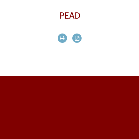
PEAD
Drukuj zawartość bieżącej strony
Zapisz tekst bieżącej stron
Zobacz, gdzie się znajdujemy i