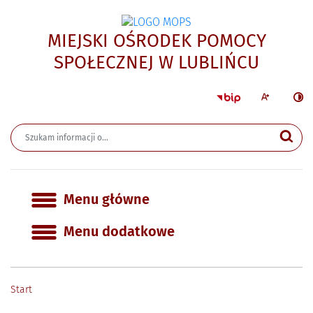
MIEJSKI OŚRODEK POMOCY
- Brak
SPOŁECZNEJ W LUBLIŃCU
Strona główna 
Większa czcion
Ciemn
Wyszukiwarka
Wyszukiwana fraza
Szu
Menu główne
Menu główne
Menu dodatkowe
Start